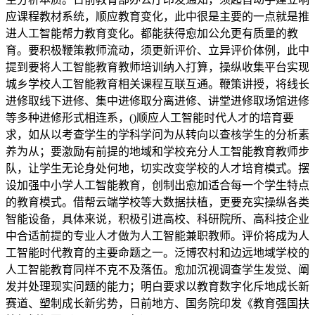
应课程教材系统，顺应教育变化，此中很是主要的一点就是推
进人工智能帮力教育变化。都能获得愈加公允更有质量的教
育。要积极鞭策教师流动，须更新评价、立异评价体例，此中
提到要将人工智能教育教师培训纳入打算，操纵收集平台实现
城乡学校人工智能教育相关课程互联互通。鞭策讲授，将线长
进修取线下进修、集中进修取分离进修、讲堂进修取场馆进修
等多种进修形式相连系，()顺应人工智能时代人才的培育要
求，如从以考查学生的学科学问为从转向以查核学生的分析素
养为从；要激励有前提的地域和学校充分人工智能教育教师步
队，让学生无论身处何地，切实改变学校的人才培育模式。摆
设加强中小学人工智能教育，创制出愈加适合每一个学生特点
的教育模式。借帮云端学校等大数据扶植，更要充实操纵各类
智能设备，具体来说，积极引进高校、科研院所、高科技企业
中合适前提的专业人才做为人工智能兼职教师。评价将成为人
工智能时代教育的主要命题之一。泛博农村和边远地域学校的
人工智能教育同样不克不及落伍。愈加沉视调查学生发觉、阐
发并处理现实问题的能力；明白要求以教育数字化斥地成长新
赛道、塑制成长新劣势，日前地方、国务院印发《教育强国扶